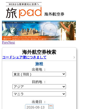
Prev
Next
海外航空券検索
コードシェア便につきまして
旅程
出発地 ：
目的地 ：
出発日 ：